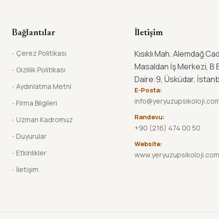
Bağlantılar
İletişim
Çerez Politikası
Kısıklı Mah. Alemdağ Cad
Masaldan İş Merkezi, B B
Gizlilik Politikası
Daire:9, Üsküdar, İstanb
Aydınlatma Metni
E-Posta:
info@yeryuzupsikoloji.co
Firma Bilgileri
Randevu:
Uzman Kadromuz
+90 (216) 474 00 50
Duyurular
Website:
Etkinlikler
www.yeryuzupsikoloji.co
İletişim