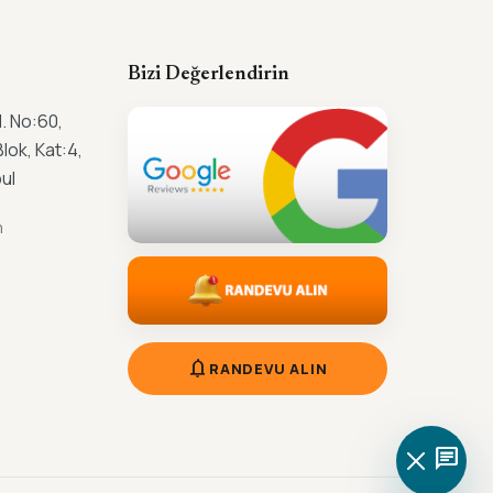
Bizi Değerlendirin
. No:60,
lok, Kat:4,
ul
m
m
notifications
RANDEVU ALIN
chat