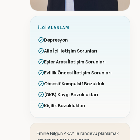
İLGI ALANLARI
check_circle
Depresyon
check_circle
Aile İçi İletişim Sorunları
check_circle
Eşler Arası İletişim Sorunları
check_circle
Evlilik Öncesi İletişim Sorunları
check_circle
Obsesif Kompulsif Bozukluk
check_circle
(OKB) Kaygı Bozuklukları
check_circle
Kişilik Bozuklukları
Emine Nilgün AKAY ile randevu planlamak