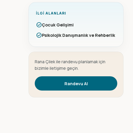
İLGI ALANLARI
check_circle
Çocuk Gelişimi
check_circle
Psikolojik Danışmanlık ve Rehberlik
Rana Çilek ile randevu planlamak için
bizimle iletişime geçin.
Randevu Al