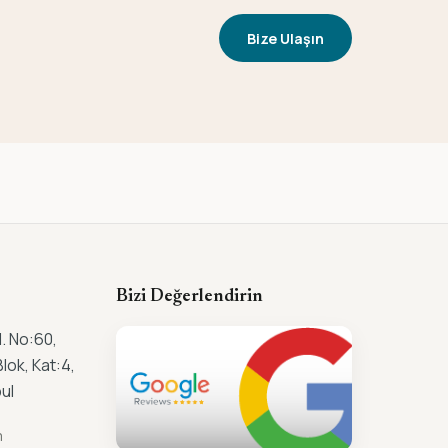
Bize Ulaşın
Bizi Değerlendirin
. No:60,
lok, Kat:4,
ul
m