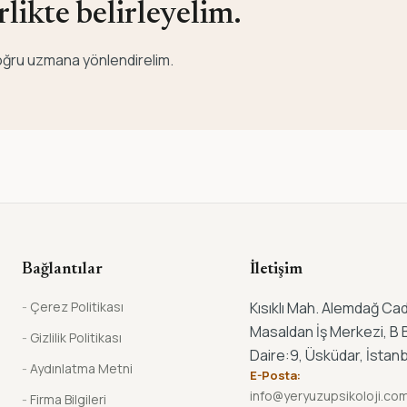
likte belirleyelim.
 doğru uzmana yönlendirelim.
Bağlantılar
İletişim
Çerez Politikası
Kısıklı Mah. Alemdağ Cad
Masaldan İş Merkezi, B B
Gizlilik Politikası
Daire:9, Üsküdar, İstanb
Aydınlatma Metni
E-Posta:
info@yeryuzupsikoloji.co
Firma Bilgileri